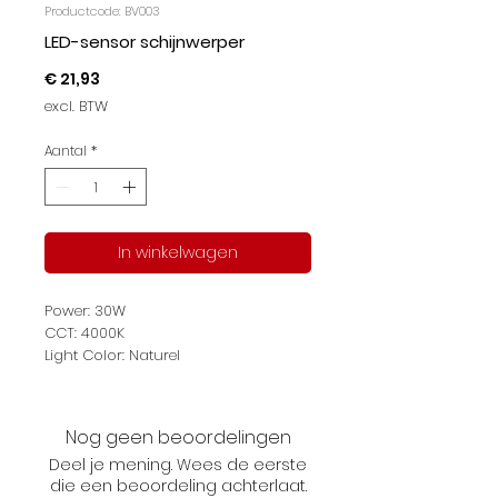
Productcode: BV003
LED-sensor schijnwerper
Prijs
€ 21,93
excl. BTW
Aantal
*
In winkelwagen
Power: 30W
CCT: 4000K
Light Color: Naturel
Lichtstroom: 2700lm
Protection: IP65
Snoerlengte: 25cm
Nog geen beoordelingen
Afmetingen: L154*W228*H55mm
Deel je mening. Wees de eerste
die een beoordeling achterlaat.