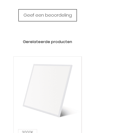
Geef een beoordeling
Gerelateerde producten
3000K
6000K