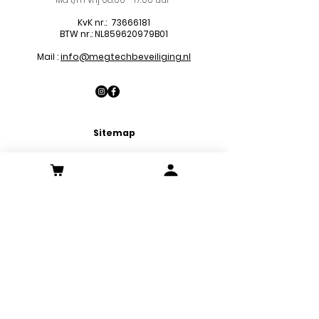
KvK nr.:
73666181
BTW nr.: NL859620979B01
Mail :
info@megtechbeveiliging.nl
Sitemap
LED Panel
en
LED Downlights
LED Strips
LED Noodverlichtingen
LED Decoratie verlichtingen
LED Spots
Klantenservice