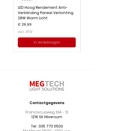
LED Hoog Rendement Anti-
LED Hoog Rendement Pa
Verblinding Paneel Verlichting
Verlichting 28W Wit Licht
28W Warm Licht
Prijs
€ 29,99
Prijs
€ 29,99
excl. BTW
excl. BTW
In winkelwagen
Contactgegevens
Franciscusweg 10A - 12
1216 SK Hilversum
Tel :
035 773 0503
Ma t/m vrij 08:00 - 17:00 uur