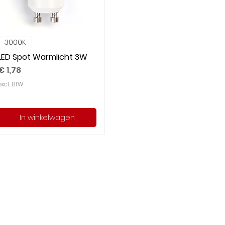
3000K
LED Spot Warmlicht 3W
Prijs
€ 1,78
excl. BTW
In winkelwagen