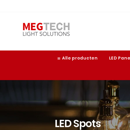
≣ Alle producten
LED Pan
LED Spots