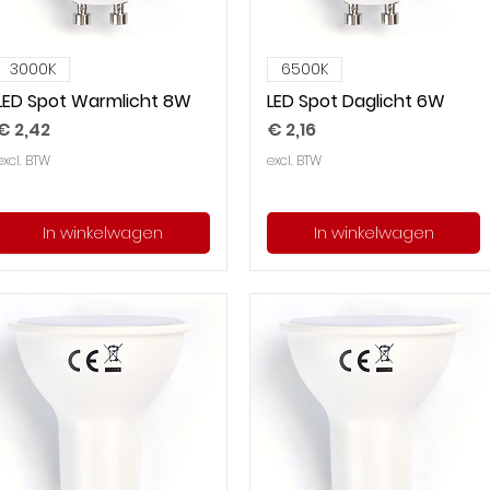
3000K
6500K
LED Spot Warmlicht 8W
LED Spot Daglicht 6W
Prijs
Prijs
€ 2,42
€ 2,16
excl. BTW
excl. BTW
In winkelwagen
In winkelwagen