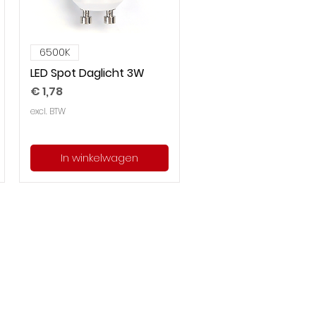
6500K
LED Spot Daglicht 3W
Prijs
€ 1,78
excl. BTW
In winkelwagen