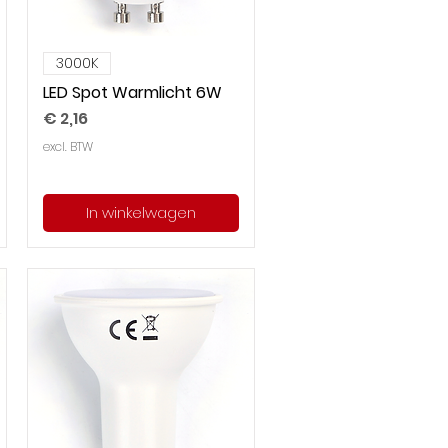
3000K
LED Spot Warmlicht 6W
Prijs
€ 2,16
excl. BTW
In winkelwagen