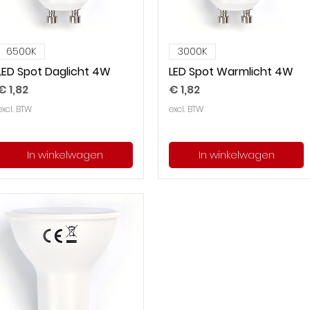
6500K
3000K
LED Spot Daglicht 4W
LED Spot Warmlicht 4W
Prijs
Prijs
€ 1,82
€ 1,82
excl. BTW
excl. BTW
In winkelwagen
In winkelwagen