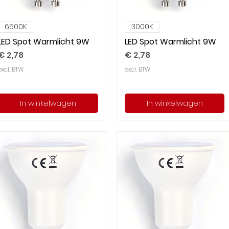
6500K
3000K
LED Spot Warmlicht 9W
LED Spot Warmlicht 9W
Prijs
Prijs
€ 2,78
€ 2,78
excl. BTW
excl. BTW
In winkelwagen
In winkelwagen