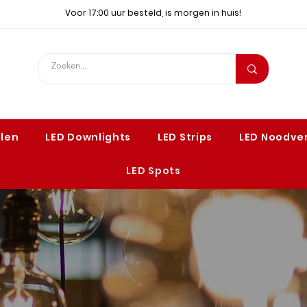
Voor 17:00 uur besteld, is morgen in huis!
elen
LED Downlights
LED Strips
LED Noodver
LED Spots