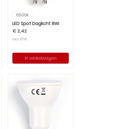
6500K
LED Spot Daglicht 8W
Prijs
€ 2,42
excl. BTW
In winkelwagen