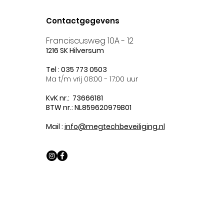
Contactgegevens
Franciscusweg 10A - 12
1216 SK Hilversum
Tel : 035 773 0503
Ma t/m vrij 08:00 - 17:00 uur
KvK nr.: 73666181
BTW nr.: NL859620979B01
Mail :
info@megtechbeveiliging.nl
© Copyright MegTech Light Solutions