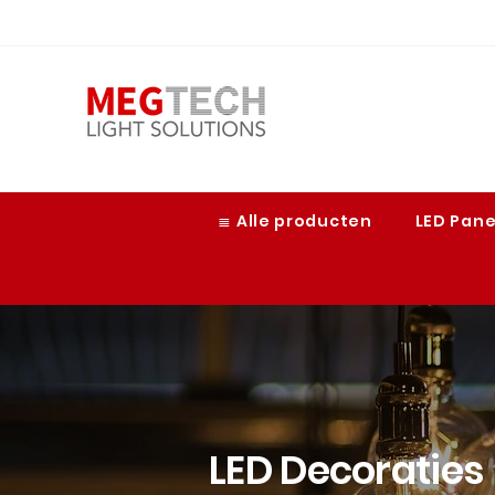
≣ Alle producten
LED Pan
LED Decoraties