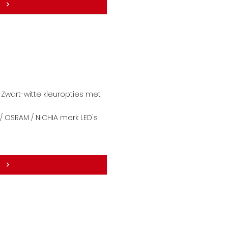
Zwart-witte kleuropties met
 OSRAM / NICHIA merk LE
D's