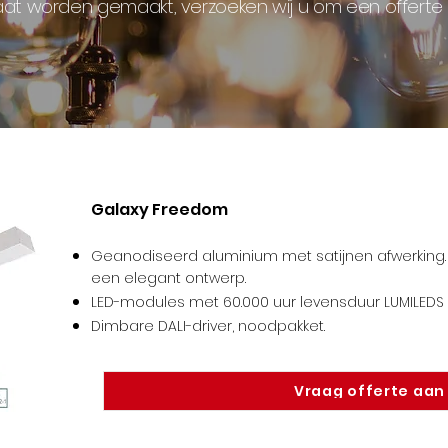
t worden gemaakt, verzoeken wij u om een offerte
Galaxy Freedom
Geanodiseerd aluminium met satijnen afwerking. 
een elegant ontwerp.
LED-modules met 60.000 uur levensduur LUMILEDS /
Dimbare DALI-driver, noodpakket
.
Vraag offerte aan