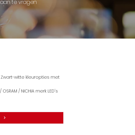
 aan te vragen
Zwart-witte kleuropties met
 OSRAM / NICHIA merk LE
D's