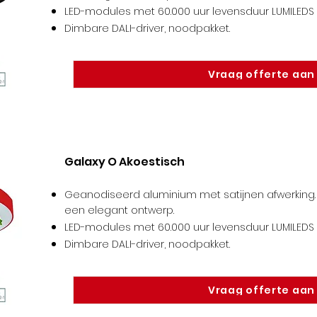
LED-modules met 60.000 uur levensduur LUMILEDS /
Dimbare DALI-driver, noodpakket
.
Vraag offerte aan
Galaxy O Akoestisch
Geanodiseerd aluminium met satijnen afwerking. 
een elegant ontwerp.
LED-modules met 60.000 uur levensduur LUMILEDS /
Dimbare DALI-driver, noodpakket
.
Vraag offerte aan