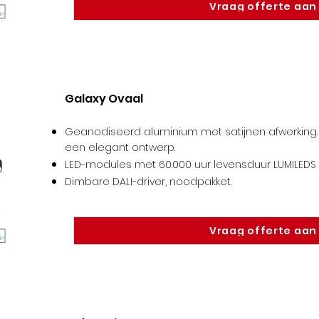
Vraag offerte aan
Galaxy Ovaal
Geanodiseerd aluminium met satijnen afwerking. 
een elegant ontwerp.
LED-modules met 60.000 uur levensduur LUMILEDS /
Dimbare DALI-driver, noodpakket
.
Vraag offerte aan