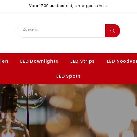
Voor 17:00 uur besteld, is morgen in huis!
elen
LED Downlights
LED Strips
LED Noodver
LED Spots