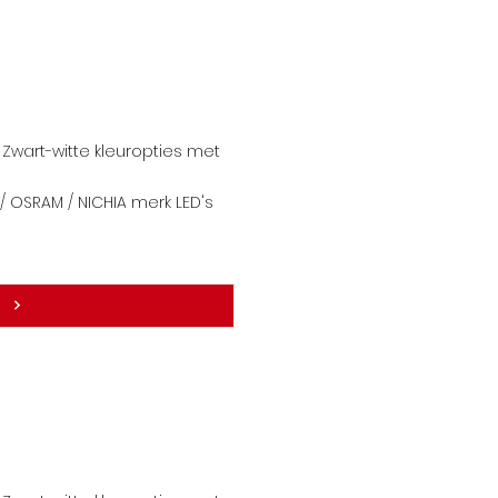
Zwart-witte kleuropties met
 OSRAM / NICHIA merk LE
D's