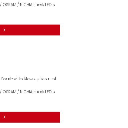
 OSRAM / NICHIA merk LE
D's
Zwart-witte kleuropties met
 OSRAM / NICHIA merk LE
D's