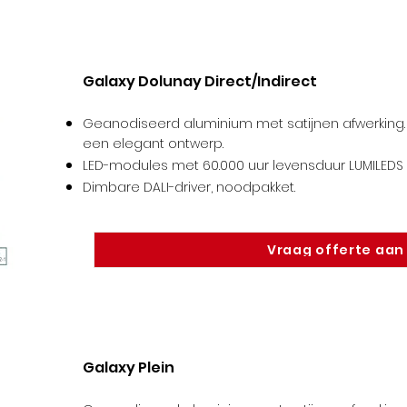
Galaxy Dolunay Direct/Indirect
Geanodiseerd aluminium met satijnen afwerking. 
een elegant ontwerp.
LED-modules met 60.000 uur levensduur LUMILEDS /
Dimbare DALI-driver, noodpakket
.
Vraag offerte aan
Galaxy Plein