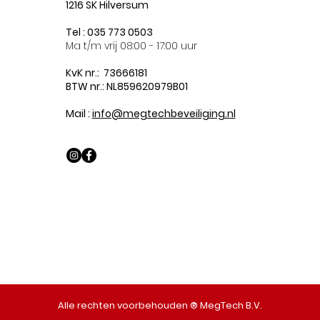
1216 SK Hilversum
Tel : 035 773 0503
Ma t/m vrij 08:00 - 17:00 uur
KvK nr.: 73666181
BTW nr.: NL859620979B01
Mail :
info@megtechbeveiliging.nl
© Copyright MegTech Light Solutions
Alle rechten voorbehouden ® MegTech B.V.