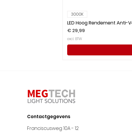
3000K
LED Hoog Rendement Anti-Ve
Prijs
€ 29,99
excl. BTW
Contactgegevens
Franciscusweg 10A - 12