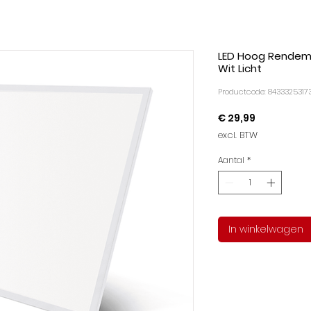
LED Hoog Rendeme
Wit Licht
Productcode: 8433325317
Prijs
€ 29,99
excl. BTW
Aantal
*
In winkelwagen