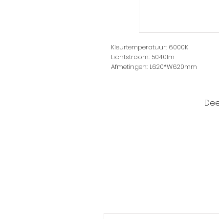
Kleurtemperatuur: 6000K
Lichtstroom: 5040lm
Afmetingen: L620*W620mm
Spanning: 220-240V
Model: Witte frame
Product dikte: 32mm
Dee