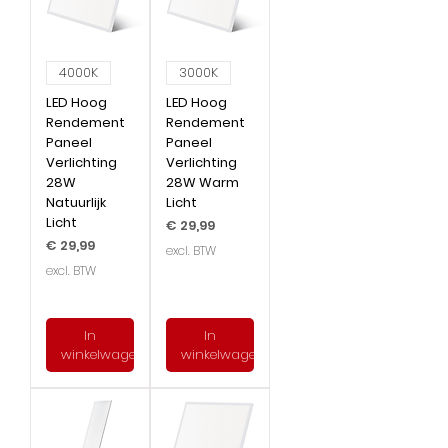
4000K
3000K
LED Hoog
LED Hoog
Rendement
Rendement
Paneel
Paneel
Verlichting
Verlichting
28W
28W Warm
Natuurlijk
Licht
Licht
Prijs
€ 29,99
Prijs
€ 29,99
excl. BTW
excl. BTW
In
In
winkelwagen
winkelwagen