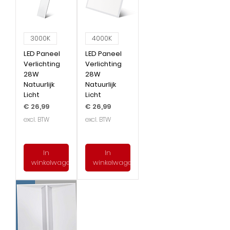
3000K
4000K
LED Paneel
LED Paneel
Verlichting
Verlichting
28W
28W
Natuurlijk
Natuurlijk
Licht
Licht
Prijs
Prijs
€ 26,99
€ 26,99
excl. BTW
excl. BTW
In
In
winkelwagen
winkelwagen