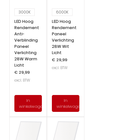
3000K
6000K
LED Hoog
LED Hoog
Rendement
Rendement
Anti-
Paneel
Verblinding
Verlichting
Paneel
28W Wit
Verlichting
Licht
28W Warm
Prijs
€ 29,99
Licht
excl. BTW
Prijs
€ 29,99
excl. BTW
In
In
winkelwagen
winkelwagen