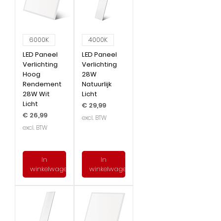
6000K
4000K
LED Paneel
LED Paneel
Verlichting
Verlichting
Hoog
28W
Rendement
Natuurlijk
28W Wit
Licht
Licht
Prijs
€ 29,99
Prijs
€ 26,99
excl. BTW
excl. BTW
In
In
winkelwagen
winkelwagen