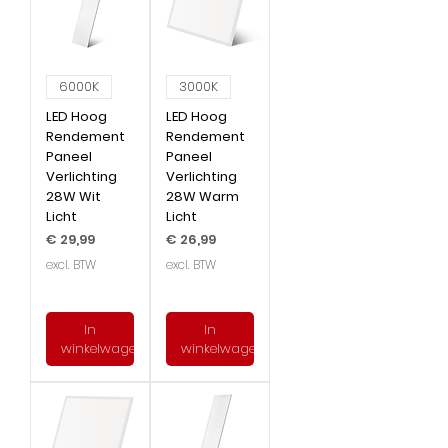
6000K
3000K
LED Hoog
LED Hoog
Rendement
Rendement
Paneel
Paneel
Verlichting
Verlichting
28W Wit
28W Warm
Licht
Licht
Prijs
Prijs
€ 29,99
€ 26,99
excl. BTW
excl. BTW
In
In
winkelwagen
winkelwagen