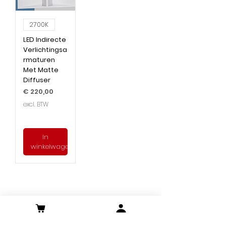
2700K
LED Indirecte
Verlichtingsa
rmaturen
Met Matte
Diffuser
Prijs
€ 220,00
excl. BTW
In
winkelwagen