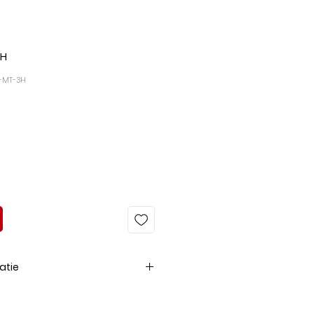
3H
T-MT-3H
atie
CCT/R
Input
Output