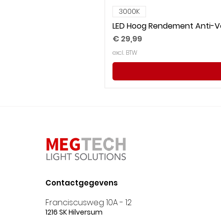
3000K
LED Hoog Rendement Anti-Ve
Prijs
€ 29,99
excl. BTW
Contactgegevens
Franciscusweg 10A - 12
1216 SK Hilversum