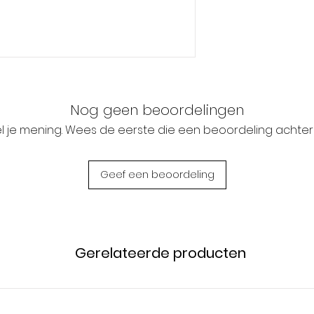
at
Power
55*30
3W
mm
Max
cutout
42-
50mm
Nog geen beoordelingen
l je mening. Wees de eerste die een beoordeling achterl
Discharge
Time
Geef een beoordeling
3 uur
Gerelateerde producten