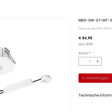
MEG-3W-ST-MT-
Productcode: MEG-3W-S
Prijs
€ 94,99
excl. BTW
Aantal
*
In winkelwagen
Technische inform
Forma
Output