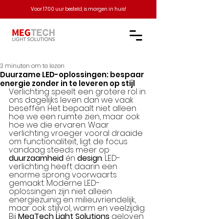
Voor 17:00 uur besteld, is morgen in huis!
3 minuten om te lezen
Duurzame LED-oplossingen: bespaar
energie zonder in te leveren op stijl
Verlichting speelt een grotere rol in 
ons dagelijks leven dan we vaak 
beseffen. Het bepaalt niet alleen 
hoe we een ruimte zien, maar ook 
hoe we die ervaren. Waar 
verlichting vroeger vooral draaide 
om functionaliteit, ligt de focus 
vandaag steeds meer op 
duurzaamheid
 én 
design
. LED-
verlichting heeft daarin een 
enorme sprong voorwaarts 
gemaakt. Moderne LED-
oplossingen zijn niet alleen 
energiezuinig en milieuvriendelijk, 
maar ook stijlvol, warm en veelzijdig.
Bij 
MegTech Light Solutions
 geloven 