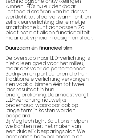
technologische ontwikkelingen 
kunnen LED’s nu elk denkbaar 
lichtbeeld creëren: van helder wit 
werklicht tot sfeervol warm licht, en 
zelfs kleurverlichting die je met je 
smartphone kunt aanpassen. Zo 
biedt het niet alleen functionaliteit, 
maar ook vrijheid in design en sfeer.
Duurzaam én financieel slim
De overstap naar LED-verlichting is 
niet alleen goed voor het milieu, 
maar ook voor de portemonnee. 
Bedrijven en particulieren die hun 
traditionele verlichting vervangen, 
zien vaak al binnen één tot twee 
jaar resultaat in hun 
energierekening. Daarnaast vergt 
LED-verlichting nauwelijks 
onderhoud, waardoor ook op 
lange termijn kosten worden 
bespaard.
Bij MegTech Light Solutions helpen 
we klanten met het maken van 
een duidelijk besparingsplan. We 
berekenen hoeveel energie en 