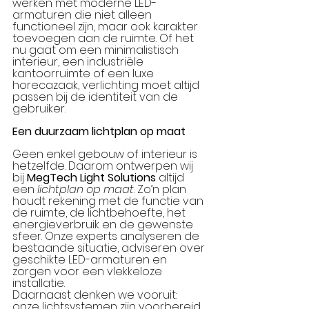
werken met moderne LED-
armaturen die niet alleen 
functioneel zijn, maar ook karakter 
toevoegen aan de ruimte. Of het 
nu gaat om een minimalistisch 
interieur, een industriële 
kantoorruimte of een luxe 
horecazaak, verlichting moet altijd 
passen bij de identiteit van de 
gebruiker.
Een duurzaam lichtplan op maat
Geen enkel gebouw of interieur is 
hetzelfde. Daarom ontwerpen wij 
bij 
MegTech Light Solutions
 altijd 
een 
lichtplan op maat
. Zo’n plan 
houdt rekening met de functie van 
de ruimte, de lichtbehoefte, het 
energieverbruik en de gewenste 
sfeer. Onze experts analyseren de 
bestaande situatie, adviseren over 
geschikte LED-armaturen en 
zorgen voor een vlekkeloze 
installatie.
Daarnaast denken we vooruit: 
onze lichtsystemen zijn voorbereid 