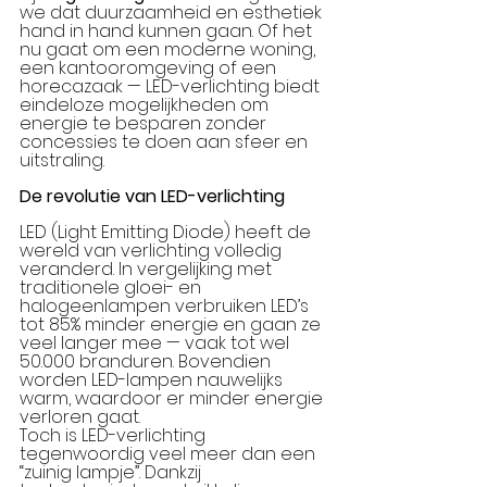
we dat duurzaamheid en esthetiek 
hand in hand kunnen gaan. Of het 
nu gaat om een moderne woning, 
een kantooromgeving of een 
horecazaak — LED-verlichting biedt 
eindeloze mogelijkheden om 
energie te besparen zonder 
concessies te doen aan sfeer en 
uitstraling.
De revolutie van LED-verlichting
LED (Light Emitting Diode) heeft de 
wereld van verlichting volledig 
veranderd. In vergelijking met 
traditionele gloei- en 
halogeenlampen verbruiken LED’s 
tot 85% minder energie en gaan ze 
veel langer mee — vaak tot wel 
50.000 branduren. Bovendien 
worden LED-lampen nauwelijks 
warm, waardoor er minder energie 
verloren gaat.
Toch is LED-verlichting 
tegenwoordig veel meer dan een 
“zuinig lampje”. Dankzij 