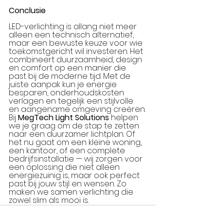
Conclusie
LED-verlichting is allang niet meer 
alleen een technisch alternatief, 
maar een bewuste keuze voor wie 
toekomstgericht wil investeren. Het 
combineert duurzaamheid, design 
en comfort op een manier die 
past bij de moderne tijd. Met de 
juiste aanpak kun je energie 
besparen, onderhoudskosten 
verlagen en tegelijk een stijlvolle 
en aangename omgeving creëren.
Bij 
MegTech Light Solutions
 helpen 
we je graag om de stap te zetten 
naar een duurzamer lichtplan. Of 
het nu gaat om een kleine woning, 
een kantoor, of een complete 
bedrijfsinstallatie — wij zorgen voor 
een oplossing die niet alleen 
energiezuinig is, maar ook perfect 
past bij jouw stijl en wensen. Zo 
maken we samen verlichting die 
zowel slim als mooi is.