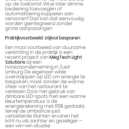
op de toekomst. Wil je later slimme 
bediening toevoegen of 
automatisering koppelen aan 
sensoren? Dan kan dat eenvoudig 
worden geïntegreerd zonder 
grote aanpassingen.
Praktijkvoorbeeld: stijlvol besparen
Een mooi voorbeeld van duurzame 
verlichting in de praktijk is een 
recent project van 
MegTech Light 
Solutions
 bij een 
horecaonderneming in Zuid-
Limburg. De eigenaar wilde 
overstappen op LED om energie te 
besparen, maar zonder de warme 
sfeer van het restaurant te 
verliezen. Door het gebruik van 
dimbare LED-spots met een warme 
kleurtemperatuur is de 
energierekening met 65% gedaald, 
terwijl de ambiance juist 
verbeterde. Klanten ervaren het 
licht nu als zachter en gezelliger – 
een win-win situatie.